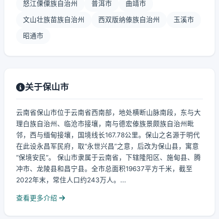
怒江傈僳族自治州
普洱市
曲靖市
文山壮族苗族自治州
西双版纳傣族自治州
玉溪市
昭通市
关于保山市
云南省保山市位于云南省西南部，地处横断山脉南段，东与大
理白族自治州、临沧市接壤，南与德宏傣族景颇族自治州毗
邻，西与缅甸接壤，国境线长167.78公里。保山之名源于明代
在此设永昌军民府，取“永世兴昌”之意，后改为保山县，寓意
“保境安民”。 保山市隶属于云南省，下辖隆阳区、施甸县、腾
冲市、龙陵县和昌宁县。全市总面积19637平方千米，截至
2022年末，常住人口约243万人。...
查看更多介绍