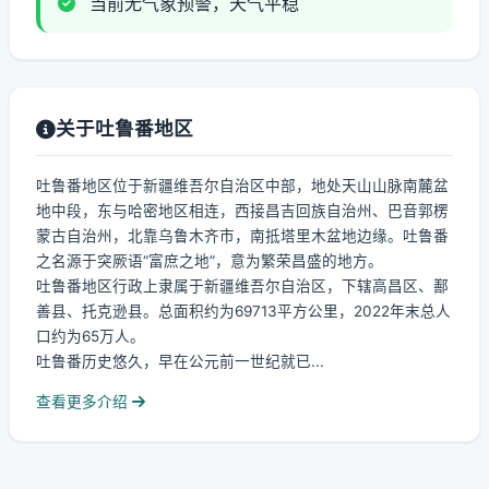
当前无气象预警，天气平稳
关于吐鲁番地区
吐鲁番地区位于新疆维吾尔自治区中部，地处天山山脉南麓盆
地中段，东与哈密地区相连，西接昌吉回族自治州、巴音郭楞
蒙古自治州，北靠乌鲁木齐市，南抵塔里木盆地边缘。吐鲁番
之名源于突厥语“富庶之地”，意为繁荣昌盛的地方。
吐鲁番地区行政上隶属于新疆维吾尔自治区，下辖高昌区、鄯
善县、托克逊县。总面积约为69713平方公里，2022年末总人
口约为65万人。
吐鲁番历史悠久，早在公元前一世纪就已...
查看更多介绍