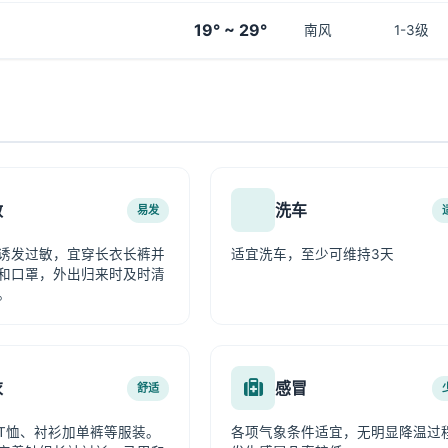
19° ~ 29°
南风
1-3级
敏
洗车
易发
诱发过敏，宜穿长衣长裤并
适宜洗车，至少可维持3天
和口罩，外出归来时及时清
。
衣
感冒
舒适
T恤、衬衫加单裤等服装。
各项气象条件适宜，无明显降温过