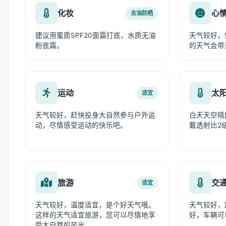
化妆
心
去油防晒
建议用蜜质SPF20面霜打底，水质无油
天气较好，
粉底霜。
的天气会带
运动
太
适宜
天气较好，赶快投身大自然参与户外运
白天天空晴
动，尽情感受运动的快乐吧。
戴透射比2
旅游
交
适宜
天气较好，温度适宜，是个好天气哦。
天气较好，
这样的天气适宜旅游，您可以尽情地享
好，车辆可
受大自然的风光。