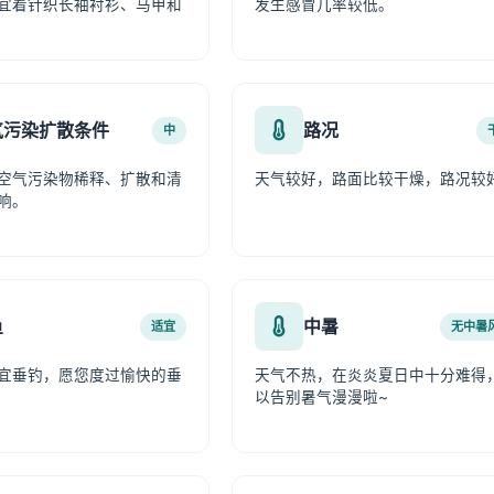
宜着针织长袖衬衫、马甲和
发生感冒几率较低。
气污染扩散条件
路况
中
空气污染物稀释、扩散和清
天气较好，路面比较干燥，路况较
响。
鱼
中暑
适宜
无中暑
宜垂钓，愿您度过愉快的垂
天气不热，在炎炎夏日中十分难得
以告别暑气漫漫啦~