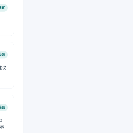
适宜
极强
建议
肤
很强
以
免暴