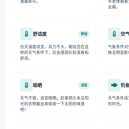
准备即可。
年老体弱者
长裤。
舒适度
空
舒适
白天温度适宜，风力不大，相信您在这
气象条件对
样的天气条件下，应会感到比较清爽和
除无明显影
舒适。
晾晒
钓
适宜
天气不错，适宜晾晒。赶紧把久未见阳
天气条件适
光的衣物搬出来吸收一下太阳的味道
钓时光。
吧！