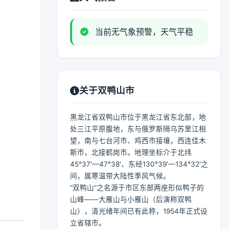
当前无气象预警，天气平稳
关于双鸭山市
黑龙江省双鸭山市位于黑龙江省东北部，地
处三江平原腹地，东与俄罗斯隔乌苏里江相
望，南与七台河市、鸡西市接壤，西连佳木
斯市，北接鹤岗市。地理坐标介于北纬
45°37′—47°38′、东经130°39′—134°32′之
间，属寒温带大陆性季风气候。
“双鸭山”之名源于市区东部两座形似鸭子的
山峰——大雁山与小雁山（后演称双鸭
山），清光绪年间已有此称，1954年正式设
立省辖市。