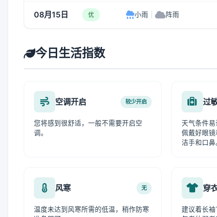
08月15日
小雨
|
阵雨
优
今日生活指数
空调开启
过
较少开启
您将感到很舒适，一般不需要开启空
天气条件易
调。
佩戴好眼镜
洁手和口鼻
风寒
穿
无
温度未达到风寒所需的低温，稍作防寒
建议着长袖