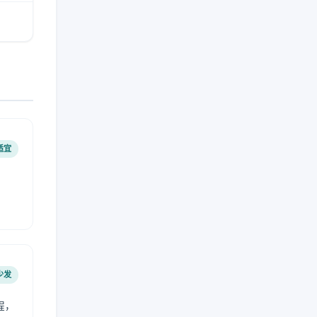
适宜
少发
程，