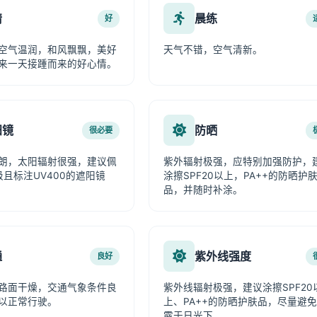
情
晨练
好
空气温润，和风飘飘，美好
天气不错，空气清新。
来一天接踵而来的好心情。
阳镜
防晒
很必要
朗，太阳辐射很强，建议佩
紫外辐射极强，应特别加强防护，
级且标注UV400的遮阳镜
涂擦SPF20以上，PA++的防晒护
品，并随时补涂。
通
紫外线强度
良好
路面干燥，交通气象条件良
紫外线辐射极强，建议涂擦SPF20
以正常行驶。
上、PA++的防晒护肤品，尽量避
露于日光下。