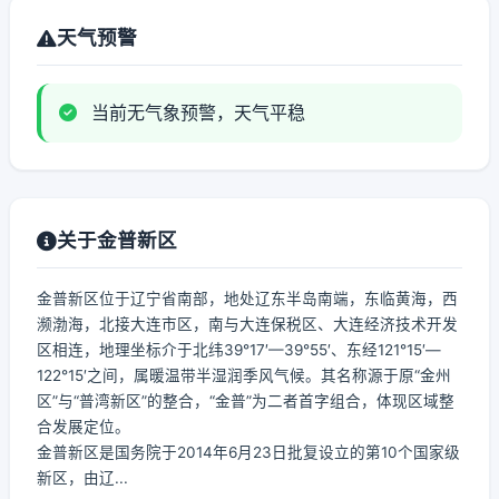
天气预警
当前无气象预警，天气平稳
关于金普新区
金普新区位于辽宁省南部，地处辽东半岛南端，东临黄海，西
濒渤海，北接大连市区，南与大连保税区、大连经济技术开发
区相连，地理坐标介于北纬39°17′—39°55′、东经121°15′—
122°15′之间，属暖温带半湿润季风气候。其名称源于原“金州
区”与“普湾新区”的整合，“金普”为二者首字组合，体现区域整
合发展定位。
金普新区是国务院于2014年6月23日批复设立的第10个国家级
新区，由辽...