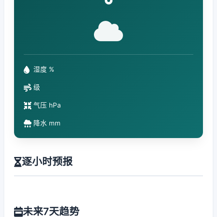
°
湿度 %
级
气压 hPa
降水 mm
逐小时预报
未来7天趋势