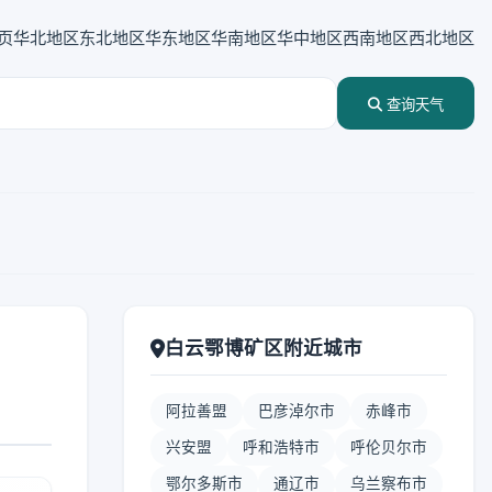
页
华北地区
东北地区
华东地区
华南地区
华中地区
西南地区
西北地区
查询天气
白云鄂博矿区附近城市
阿拉善盟
巴彦淖尔市
赤峰市
兴安盟
呼和浩特市
呼伦贝尔市
鄂尔多斯市
通辽市
乌兰察布市