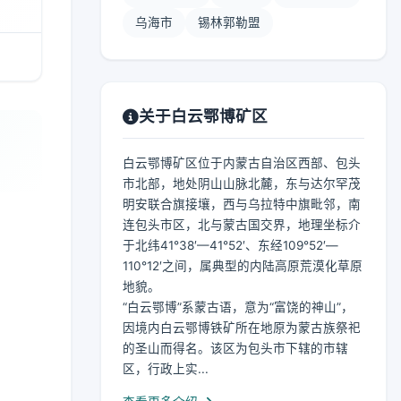
乌海市
锡林郭勒盟
关于白云鄂博矿区
白云鄂博矿区位于内蒙古自治区西部、包头
市北部，地处阴山山脉北麓，东与达尔罕茂
明安联合旗接壤，西与乌拉特中旗毗邻，南
连包头市区，北与蒙古国交界，地理坐标介
于北纬41°38′—41°52′、东经109°52′—
110°12′之间，属典型的内陆高原荒漠化草原
地貌。
“白云鄂博”系蒙古语，意为“富饶的神山”，
因境内白云鄂博铁矿所在地原为蒙古族祭祀
的圣山而得名。该区为包头市下辖的市辖
区，行政上实...