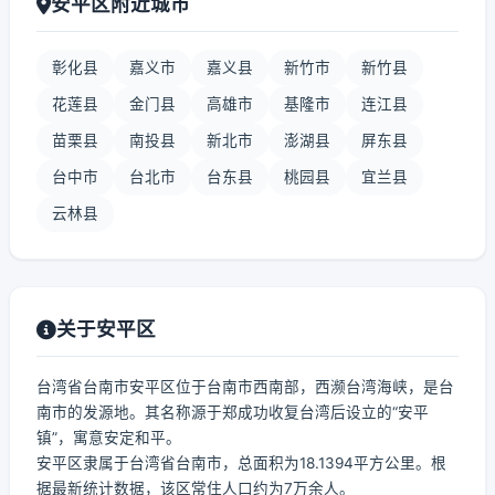
安平区附近城市
彰化县
嘉义市
嘉义县
新竹市
新竹县
花莲县
金门县
高雄市
基隆市
连江县
苗栗县
南投县
新北市
澎湖县
屏东县
台中市
台北市
台东县
桃园县
宜兰县
云林县
关于安平区
台湾省台南市安平区位于台南市西南部，西濒台湾海峡，是台
南市的发源地。其名称源于郑成功收复台湾后设立的“安平
镇”，寓意安定和平。
安平区隶属于台湾省台南市，总面积为18.1394平方公里。根
据最新统计数据，该区常住人口约为7万余人。