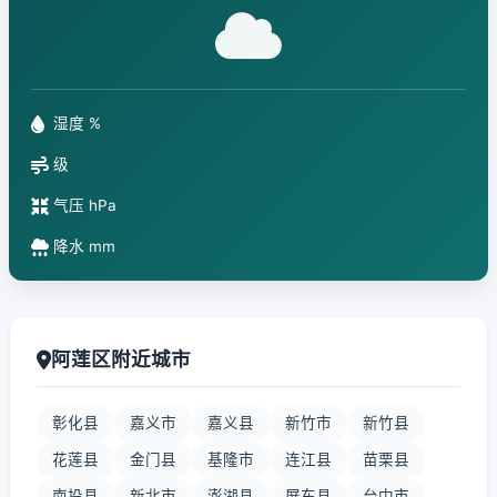
湿度 %
级
气压 hPa
降水 mm
阿莲区附近城市
彰化县
嘉义市
嘉义县
新竹市
新竹县
花莲县
金门县
基隆市
连江县
苗栗县
南投县
新北市
澎湖县
屏东县
台中市