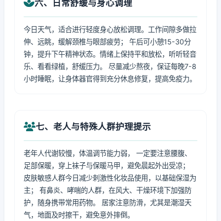
六、日常舒缓与身心调理
今日天气，适合进行轻度身心放松调理。工作间隙多做拉
伸、远眺，缓解颈椎与眼部疲劳； 午后可小憩15-30分
钟，提升下午精神状态。情绪上保持平和放松，听听轻音
乐、看看绿植，舒缓压力。 尽量减少熬夜，保证每晚7-8
小时睡眠，让身体器官得到充分休息修复，提高免疫力。
七、老人与特殊人群护理提示
老年人代谢较慢，体温调节能力弱， 一定要注意腰腹、
足部保暖，穿上袜子与保暖马甲，避免晨起外出受凉；
皮肤敏感人群今日减少刺激性化妆品使用，以基础保湿为
主； 有鼻炎、哮喘的人群，在风大、干燥环境下加强防
护，随身携带常用药物。 居家注意防滑，尤其是潮湿天
气，地面及时擦干，避免意外摔倒。