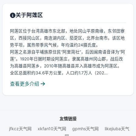
关于阿莲区
阿莲区位于台湾高雄市东北部，地处冈山平原南缘，东邻田寮
区，西接冈山区，南连湖内区、茄萣区，北界台南市。该区地
势平坦，属热带季风气候，年均温约24摄氏度。
阿莲之名源自平埔族原住民“阿里简社”，后因闽南语音译为“阿
莲”。1920年日据时期设阿莲庄，隶属高雄州冈山郡，战后改
为高雄县阿莲乡，2010年随高雄县并入高雄市成为阿莲区。
全区总面积约34.6平方公里，人口约1.7万人（202...
查看更多介绍
友情链接
jfkcz天气网
xkfan10天气网
gpmhs天气网
likejiuba天气