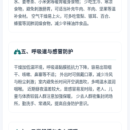
水、姜枣茶、小米粥等暖胃暖身食物； 少吃生冷、寒凉
食物，避免刺激肠胃，可适当补充牛肉、羊肉、坚果等温
补食材。 空气干燥易上火，可多吃雪梨、银耳、百合、
蜂蜜等润肺润燥食物，减少辛辣油炸食品。
五、呼吸道与感冒防护
干燥加低温环境，呼吸道黏膜抵抗力下降，容易出现咽
干、咳嗽、鼻塞等不适； 外出时可佩戴口罩，减少冷风
与粉尘刺激；室内避免长时间开空调直吹，多喝温水滋润
咽喉。 近期昼夜温差较大，是感冒易发时段，老人、儿
童与体质较弱人群注意加强保暖， 少去人群密集封闭场
所，勤洗手、常通风，提高自身防护意识。