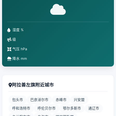
湿度 %
级
气压 hPa
降水 mm
阿拉善左旗附近城市
包头市
巴彦淖尔市
赤峰市
兴安盟
呼和浩特市
呼伦贝尔市
鄂尔多斯市
通辽市