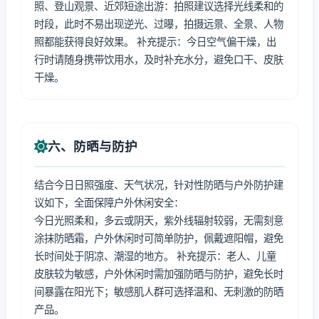
照、登山观景、近郊短途出游：拍照建议选择光线柔和的
时段，此时不易出现逆光、过曝，拍摄远景、全景、人物
照都能获得良好效果。 补充提示：今日空气偏干燥，出
行时请随身携带饮用水，及时补充水分，避免口干、皮肤
干燥。
六、防晒与防护
结合今日日照强度、天气状况，针对性防晒与户外防护建
议如下，全面保障户外休闲安全：
今日光照柔和，多云或阴天，紫外线辐射较弱，无需刻意
涂抹防晒霜，户外休闲时可简单防护，佩戴遮阳帽，避免
长时间处于阴凉、潮湿的地方。 补充提示：老人、儿童
皮肤较为敏感，户外休闲时需加强防晒与防护，避免长时
间暴露在阳光下；敏感肌人群可选择温和、无刺激的防晒
产品。