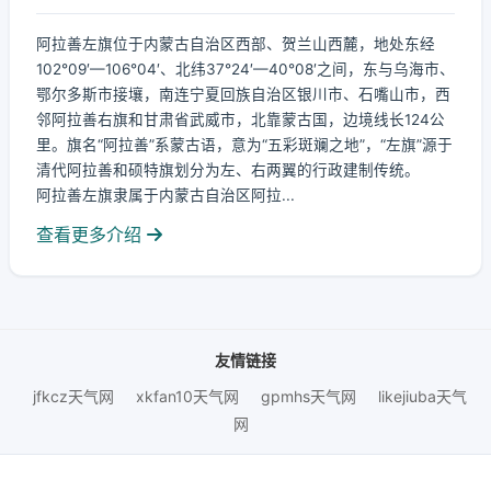
阿拉善左旗位于内蒙古自治区西部、贺兰山西麓，地处东经
102°09′—106°04′、北纬37°24′—40°08′之间，东与乌海市、
鄂尔多斯市接壤，南连宁夏回族自治区银川市、石嘴山市，西
邻阿拉善右旗和甘肃省武威市，北靠蒙古国，边境线长124公
里。旗名“阿拉善”系蒙古语，意为“五彩斑斓之地”，“左旗”源于
清代阿拉善和硕特旗划分为左、右两翼的行政建制传统。
阿拉善左旗隶属于内蒙古自治区阿拉...
查看更多介绍
友情链接
jfkcz天气网
xkfan10天气网
gpmhs天气网
likejiuba天气
网