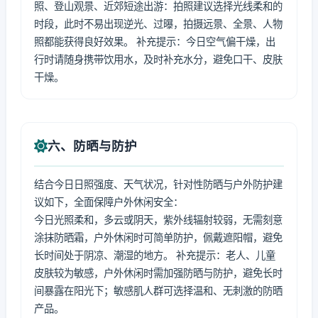
照、登山观景、近郊短途出游：拍照建议选择光线柔和的
时段，此时不易出现逆光、过曝，拍摄远景、全景、人物
照都能获得良好效果。 补充提示：今日空气偏干燥，出
行时请随身携带饮用水，及时补充水分，避免口干、皮肤
干燥。
六、防晒与防护
结合今日日照强度、天气状况，针对性防晒与户外防护建
议如下，全面保障户外休闲安全：
今日光照柔和，多云或阴天，紫外线辐射较弱，无需刻意
涂抹防晒霜，户外休闲时可简单防护，佩戴遮阳帽，避免
长时间处于阴凉、潮湿的地方。 补充提示：老人、儿童
皮肤较为敏感，户外休闲时需加强防晒与防护，避免长时
间暴露在阳光下；敏感肌人群可选择温和、无刺激的防晒
产品。