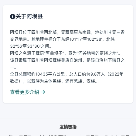
关于阿坝县
阿坝县位于四川省西北部，青藏高原东南缘，地处川甘青三省
交界地带。其地理坐标介于东经101°17′至102°38′，北纬
32°56′至33°30′之间。
阿坝之名源于藏语“阿曲坝子”，意为“河谷地带的富饶之地”。
该县隶属于四川省阿坝藏族羌族自治州，是该自治州下辖县之
一。
全县总面积约10435平方公里，总人口约为9.8万人（2022年
数据），以藏族为主体民族，还有羌族、汉族...
查看更多介绍
友情链接